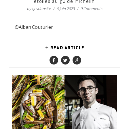
étoiles au guide Michelin
by
gestionsite
6 juin 2023
0 Comments
©Alban Couturier
READ ARTICLE