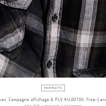
PORTRAITS
tisan, Campagne affichage & PLV KILOUTOU, Free-Lanc
9 mai 2023
gestionsite
0 Comments