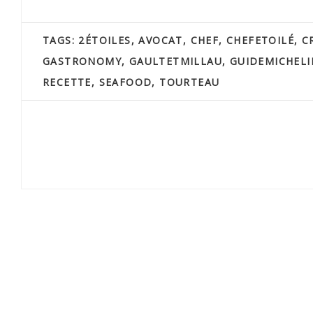
TAGS:
2ÉTOILES
,
AVOCAT
,
CHEF
,
CHEFETOILÉ
,
C
GASTRONOMY
,
GAULTETMILLAU
,
GUIDEMICHELI
RECETTE
,
SEAFOOD
,
TOURTEAU