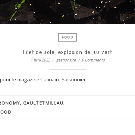
FOOD
Filet de sole, explosion de jus vert
1 avril 2023
gestionsite
0 Comments
pour le magazine Culinaire Saisonnier.
RONOMY
,
GAULTETMILLAU
,
FOOD